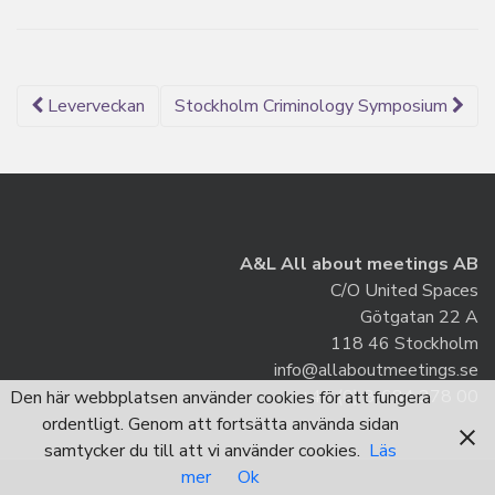
Inlägg
Leverveckan
Stockholm Criminology Symposium
navigering
A&L All about meetings AB
C/O United Spaces
Götgatan 22 A
118 46 Stockholm
info@allaboutmeetings.se
+46 (0) 8-684 278 00
Den här webbplatsen använder cookies för att fungera
ordentligt. Genom att fortsätta använda sidan
samtycker du till att vi använder cookies.
Läs
mer
Ok