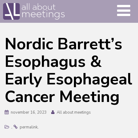
Nordic Barrett’s
Esophagus &
Early Esophageal
Cancer Meeting
november 16, 2023
All about meetings
.
.
permalink