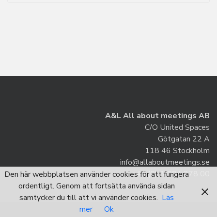
A&L All about meetings AB
C/O United Spaces
Götgatan 22 A
118 46 Stockholm
info@allaboutmeetings.se
+46 (0) 8-684 278 00
Den här webbplatsen använder cookies för att fungera
ordentligt. Genom att fortsätta använda sidan
samtycker du till att vi använder cookies.
Läs
mer
Ok