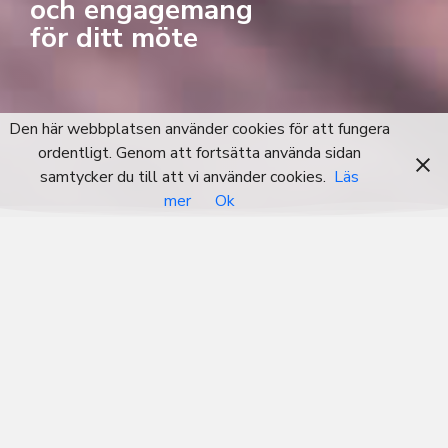
och engagemang
för ditt möte
Den här webbplatsen använder cookies för att fungera
ordentligt. Genom att fortsätta använda sidan
samtycker du till att vi använder cookies.
Läs
mer
Ok
Vad vi gör
Vi på All about meetings AB har en av Sveriges mest
gedigna erfarenheter inom mötes- och kongressbranschen.
Genom att anlita oss får du kompetens, trygghet och
engagemang för ditt möte. Vi erbjuder tjänster såsom
rådgivning, projektledning, sponsor- och utställarhantering
inklusive försäljning, samt deltagar- och ekonomihantering,
mot specialistföreningar, medicinska kliniker, myndigheter